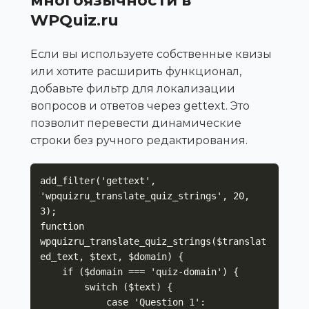
WPQuiz.ru
Если вы используете собственные квизы
или хотите расширить функционал,
добавьте фильтр для локализации
вопросов и ответов через gettext. Это
позволит перевести динамические
строки без ручного редактирования.
add_filter('gettext', 
'wpquizru_translate_quiz_strings', 20, 
3);

function 
wpquizru_translate_quiz_strings($translat
ed_text, $text, $domain) {

    if ($domain === 'quiz-domain') {

        switch ($text) {

            case 'Question 1':
