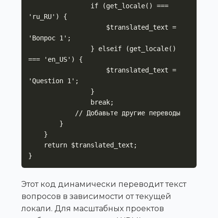
                if (get_locale() === 
'ru_RU') {

                    $translated_text = 
'Вопрос 1';

                } elseif (get_locale() 
=== 'en_US') {

                    $translated_text = 
'Question 1';

                }

                break;

            // Добавьте другие переводы

        }

    }

    return $translated_text;

}
Этот код динамически переводит текст
вопросов в зависимости от текущей
локали. Для масштабных проектов