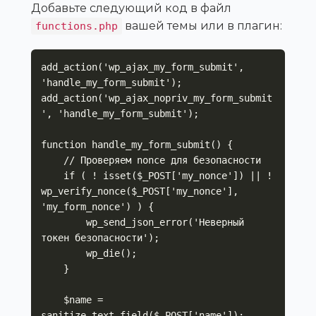
Добавьте следующий код в файл
вашей темы или в плагин:
functions.php
add_action('wp_ajax_my_form_submit', 
'handle_my_form_submit');

add_action('wp_ajax_nopriv_my_form_submit
', 'handle_my_form_submit');

function handle_my_form_submit() {

    // Проверяем nonce для безопасности

    if ( ! isset($_POST['my_nonce']) || ! 
wp_verify_nonce($_POST['my_nonce'], 
'my_form_nonce') ) {

        wp_send_json_error('Неверный 
токен безопасности');

        wp_die();

    }

    $name = 
sanitize_text_field($_POST['name']);
