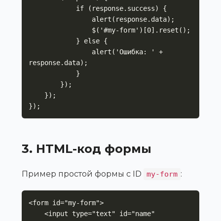
            if (response.success) {

                alert(response.data);

                $('#my-form')[0].reset();

            } else {

                alert('Ошибка: ' + 
response.data);

            }

        });

    });

});
3. HTML-код формы
Пример простой формы с ID
:
my-form
<form id="my-form">

    <input type="text" id="name" 