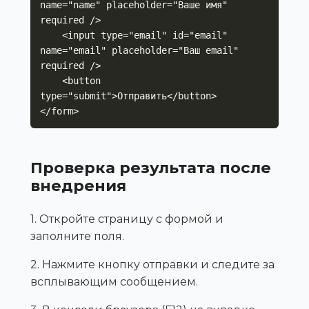
name="name" placeholder="Ваше имя" 
required />

    <input type="email" id="email" 
name="email" placeholder="Ваш email" 
required />

    <button 
type="submit">Отправить</button>

</form>
Проверка результата после
внедрения
1. Откройте страницу с формой и
заполните поля.
2. Нажмите кнопку отправки и следите за
всплывающим сообщением.