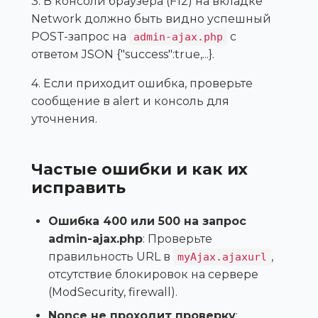
3. В консоли браузера (F12) на вкладке
Network должно быть видно успешный
POST-запрос на
с
admin-ajax.php
ответом JSON {"success":true,...}.
4. Если приходит ошибка, проверьте
сообщение в alert и консоль для
уточнения.
Частые ошибки и как их
исправить
Ошибка 400 или 500 на запрос
admin-ajax.php
: Проверьте
правильность URL в
,
myAjax.ajaxurl
отсутствие блокировок на сервере
(ModSecurity, firewall).
Nonce не проходит проверку
: