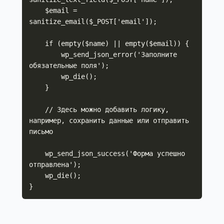
    $email = 
sanitize_email($_POST['email']);

    if (empty($name) || empty($email)) {

        wp_send_json_error('Заполните 
обязательные поля');

        wp_die();

    }

    // Здесь можно добавить логику, 
например, сохранить данные или отправить 
письмо

    wp_send_json_success('Форма успешно 
отправлена');

    wp_die();

}