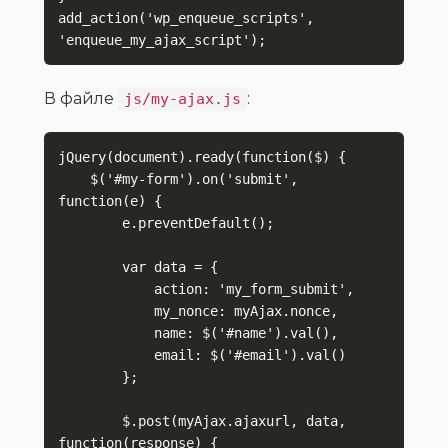
add_action('wp_enqueue_scripts', 
'enqueue_my_ajax_script');
В файле
:
js/my-ajax.js
jQuery(document).ready(function($) {

    $('#my-form').on('submit', 
function(e) {

        e.preventDefault();

        var data = {

            action: 'my_form_submit',

            my_nonce: myAjax.nonce,

            name: $('#name').val(),

            email: $('#email').val()

        };

        $.post(myAjax.ajaxurl, data, 
function(response) {
