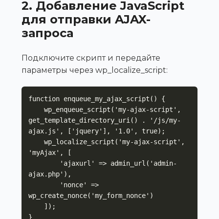
2. Добавление JavaScript
для отправки AJAX-
запроса
Подключите скрипт и передайте
параметры через wp_localize_script:
function enqueue_my_ajax_script() {

    wp_enqueue_script('my-ajax-script', 
get_template_directory_uri() . '/js/my-
ajax.js', ['jquery'], '1.0', true);

    wp_localize_script('my-ajax-script', 
'myAjax', [

        'ajaxurl' => admin_url('admin-
ajax.php'),

        'nonce' => 
wp_create_nonce('my_form_nonce')

    ]);

}
