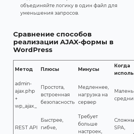
объединяйте логику в один файл для
уменьшения запросов.
Сравнение способов
реализации AJAX-формы в
WordPress
Когда
Метод
Плюсы
Минусы
исполь
admin-
Простота,
Медленнее,
ajax.php
Малень
встроенная
нагрузка на
+
средни
безопасность
сервер
wp_ajax_
Требует
Быстрее,
Сложны
больше
REST API
гибче,
SPA,
настроек,