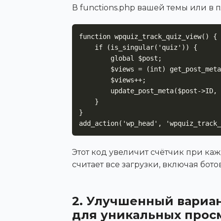
В functions.php вашей темы или в
function wpquiz_track_quiz_view() {

    if (is_singular('quiz')) {

        global $post;

        $views = (int) get_post_meta($post->ID, 'quiz_views', true);

        $views++;

        update_post_meta($post->ID, 'quiz_views', $views);

    }

}

add_action('wp_head', 'wpquiz_track_
Этот код увеличит счётчик при каж
считает все загрузки, включая бот
2. Улучшенный вариан
для уникальных прос