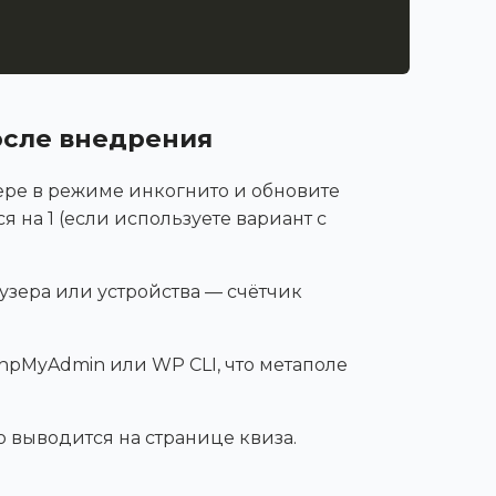
осле внедрения
зере в режиме инкогнито и обновите
я на 1 (если используете вариант с
аузера или устройства — счётчик
phpMyAdmin или WP CLI, что метаполе
но выводится на странице квиза.