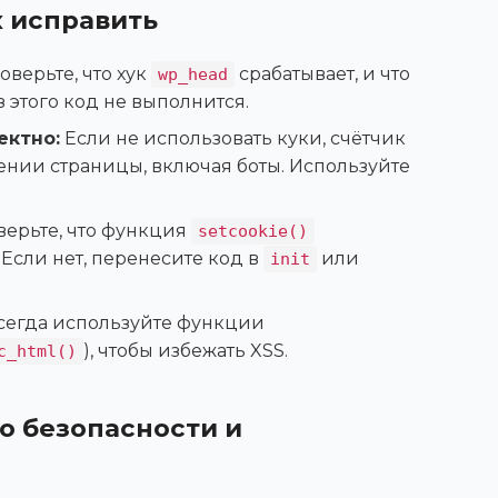
х исправить
верьте, что хук
срабатывает, и что
wp_head
ез этого код не выполнится.
ектно:
Если не использовать куки, счётчик
ении страницы, включая боты. Используйте
ерьте, что функция
setcookie()
 Если нет, перенесите код в
или
init
егда используйте функции
), чтобы избежать XSS.
c_html()
о безопасности и