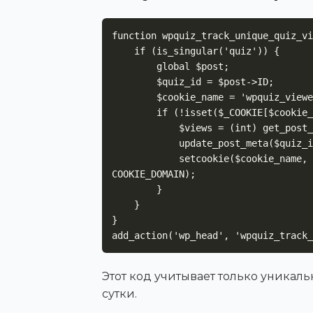
function wpquiz_track_unique_quiz_vi
    if (is_singular('quiz')) {

        global $post;

        $quiz_id = $post->ID;

        $cookie_name = 'wpquiz_viewed_' . $quiz_id;

        if (!isset($_COOKIE[$cookie_name])) {

            $views = (int) get_post_meta($quiz_id, 'quiz_views', true);

            update_post_meta($quiz_id, 'quiz_views', $views + 1);

            setcookie($cookie_name, '1', time() + 86400, COOKIEPATH, 
COOKIE_DOMAIN);

        }

    }

}

add_action('wp_head', 'wpquiz_track_
Этот код учитывает только уникаль
сутки.