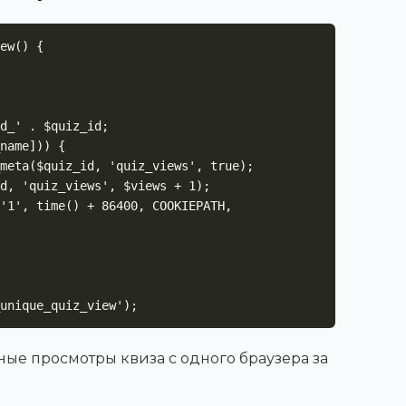
ew() {

unique_quiz_view');
ные просмотры квиза с одного браузера за