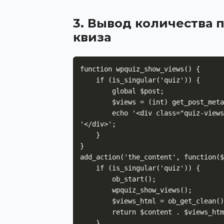
3. Вывод количества 
квиза
function wpquiz_show_views() {

    if (is_singular('quiz')) {

        global $post;

        $views = (int) get_post_meta($post->ID, 'quiz_views', true);

        echo '<div class="quiz-views">Просмотров: ' . esc_html($views) . 
'</div>';

    }

}

add_action('the_content', function($
    if (is_singular('quiz')) {

        ob_start();

        wpquiz_show_views();

        $views_html = ob_get_clean();

        return $content . $views_html;

    }
