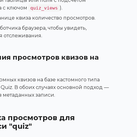
ли таблицы или поля с подсчётом
a с ключом
).
quiz_views
анице квиза количество просмотров.
отчика браузера, чтобы увидеть,
я отслеживания.
ия просмотров квизов на
омных квизов на базе кастомного типа
Quiz. В обоих случаях основной подход —
в метаданных записи.
ка просмотров для
и "quiz"