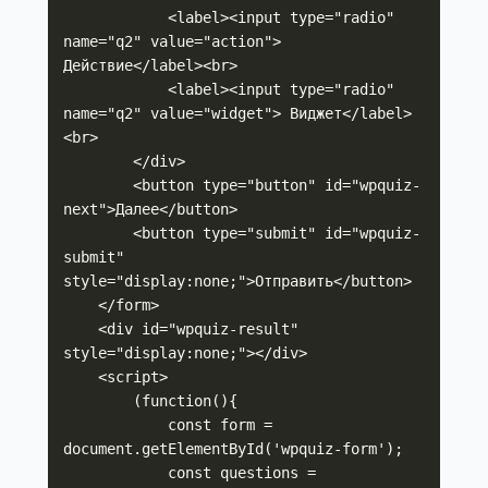
            <label><input type="radio" 
name="q2" value="action"> 
Действие</label><br>

            <label><input type="radio" 
name="q2" value="widget"> Виджет</label>
<br>

        </div>

        <button type="button" id="wpquiz-
next">Далее</button>

        <button type="submit" id="wpquiz-
submit" 
style="display:none;">Отправить</button>

    </form>

    <div id="wpquiz-result" 
style="display:none;"></div>

    <script>

        (function(){

            const form = 
document.getElementById('wpquiz-form');

            const questions = 