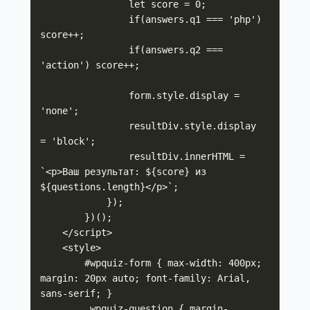
                let score = 0;

                if(answers.q1 === 'php') 
score++;

                if(answers.q2 === 
'action') score++;

                form.style.display = 
'none';

                resultDiv.style.display 
= 'block';

                resultDiv.innerHTML = 
`<p>Ваш результат: ${score} из 
${questions.length}</p>`;

            });

        })();

    </script>

    <style>

        #wpquiz-form { max-width: 400px; 
margin: 20px auto; font-family: Arial, 
sans-serif; }

        .wpquiz-question { margin-