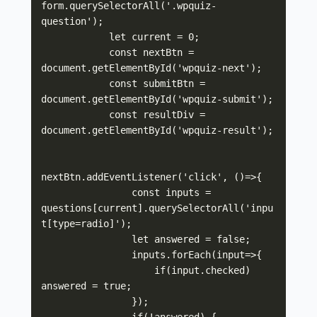
form.querySelectorAll('.wpquiz-
question');

            let current = 0;

            const nextBtn = 
document.getElementById('wpquiz-next');

            const submitBtn = 
document.getElementById('wpquiz-submit');

            const resultDiv = 
document.getElementById('wpquiz-result');

nextBtn.addEventListener('click', ()=>{

                const inputs = 
questions[current].querySelectorAll('inpu
t[type=radio]');

                let answered = false;

                inputs.forEach(input=>{

                    if(input.checked) 
answered = true;

                });

                if(!answered) {
