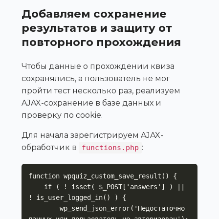
Добавляем сохранение
результатов и защиту от
повторного прохождения
Чтобы данные о прохождении квиза
сохранялись, а пользователь не мог
пройти тест несколько раз, реализуем
AJAX-сохранение в базе данных и
проверку по cookie.
Для начала зарегистрируем AJAX-
обработчик в
:
functions.php
function wpquiz_custom_save_result() {

    if ( ! isset( $_POST['answers'] ) || 
! is_user_logged_in() ) {

        wp_send_json_error('Недостаточно 