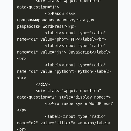
        <div class="wpquiz-question" 
data-question="1">

            <p>Какой язык 
программирования используется для 
разработки WordPress?</p>

            <label><input type="radio" 
name="q1" value="php"> PHP</label><br>

            <label><input type="radio" 
name="q1" value="js"> JavaScript</label>
<br>

            <label><input type="radio" 
name="q1" value="python"> Python</label>
<br>

        </div>

        <div class="wpquiz-question" 
data-question="2" style="display:none;">

            <p>Что такое хук в WordPress?
</p>

            <label><input type="radio" 
name="q2" value="filter"> Фильтр</label>
<br>
