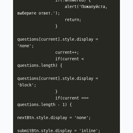
                    alert('Пожалуйста, 
выберите ответ.');

                    return;

                }

questions[current].style.display = 
'none';

                current++;

                if(current < 
questions.length) {

questions[current].style.display = 
'block';

                }

                if(current === 
questions.length - 1) {

nextBtn.style.display = 'none';

submitBtn.style.display = 'inline';
