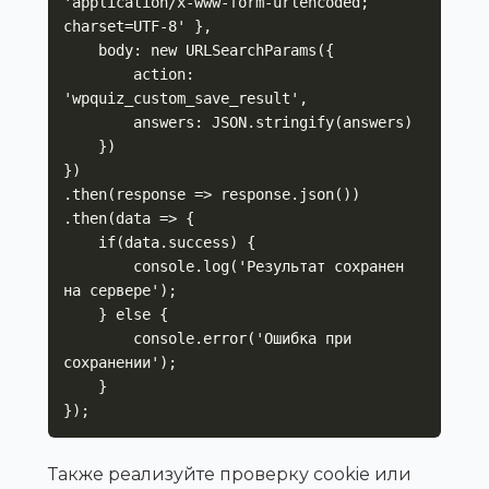
'application/x-www-form-urlencoded; 
charset=UTF-8' },

    body: new URLSearchParams({

        action: 
'wpquiz_custom_save_result',

        answers: JSON.stringify(answers)

    })

})

.then(response => response.json())

.then(data => {

    if(data.success) {

        console.log('Результат сохранен 
на сервере');

    } else {

        console.error('Ошибка при 
сохранении');

    }

});
Также реализуйте проверку cookie или