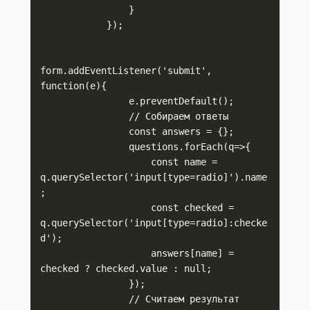
                }

            });

form.addEventListener('submit', 
function(e){

                e.preventDefault();

                // Собираем ответы

                const answers = {};

                questions.forEach(q=>{

                    const name = 
q.querySelector('input[type=radio]').name
;

                    const checked = 
q.querySelector('input[type=radio]:checke
d');

                    answers[name] = 
checked ? checked.value : null;

                });

                // Считаем результат
