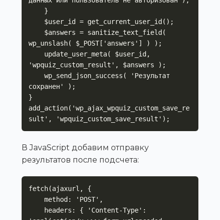
данных или пользователь не авторизован');

    }

    $user_id = get_current_user_id();

    $answers = sanitize_text_field( 
wp_unslash( $_POST['answers'] ) );

    update_user_meta( $user_id, 
'wpquiz_custom_result', $answers );

    wp_send_json_success( 'Результат 
сохранен' );

}

add_action('wp_ajax_wpquiz_custom_save_re
sult', 'wpquiz_custom_save_result');
В JavaScript добавим отправку
результатов после подсчета:
fetch(ajaxurl, {

    method: 'POST',

    headers: { 'Content-Type': 