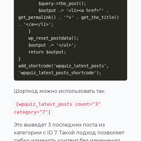
        $query->the_post();

        $output .= '<li><a href="' . 
get_permalink() . '">' . get_the_title() 
. '</a></li>';

    }

    wp_reset_postdata();

    $output .= '</ul>';

    return $output;

}

add_shortcode('wpquiz_latest_posts', 
'wpquiz_latest_posts_shortcode');
Шорткод можно использовать так:
[wpquiz_latest_posts count="3"
category="7"]
Это выведет 3 последних поста из
категории с ID 7. Такой подход позволяет
гибко изменять контент без изменения