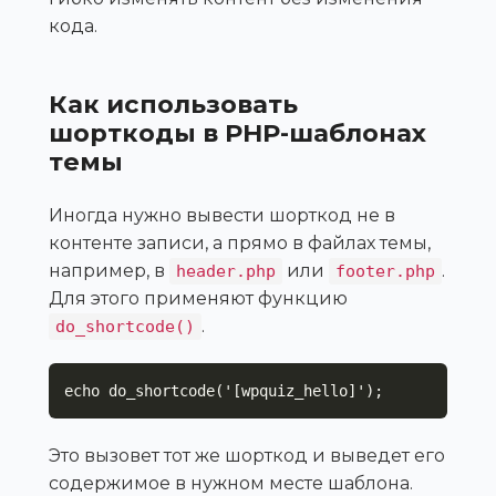
кода.
Как использовать
шорткоды в PHP-шаблонах
темы
Иногда нужно вывести шорткод не в
контенте записи, а прямо в файлах темы,
например, в
или
.
header.php
footer.php
Для этого применяют функцию
.
do_shortcode()
echo do_shortcode('[wpquiz_hello]');
Это вызовет тот же шорткод и выведет его
содержимое в нужном месте шаблона.