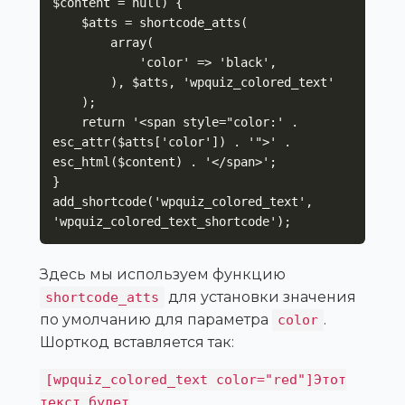
$content = null) {

    $atts = shortcode_atts(

        array(

            'color' => 'black',

        ), $atts, 'wpquiz_colored_text'

    );

    return '<span style="color:' . 
esc_attr($atts['color']) . '">' . 
esc_html($content) . '</span>';

}

add_shortcode('wpquiz_colored_text', 
'wpquiz_colored_text_shortcode');
Здесь мы используем функцию
для установки значения
shortcode_atts
по умолчанию для параметра
.
color
Шорткод вставляется так:
[wpquiz_colored_text color="red"]Этот
текст будет