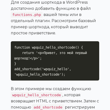
Для создания шорткода в WordPress
достаточно добавить функцию в файл
вашей темы или в
functions.php
отдельный плагин. Рассмотрим базовый
пример шорткода, который выводит
простое приветствие.
function wpquiz_hello_shortcode() {

    return '<p>Привет, это мой первый 
шорткод!</p>';

}

add_shortcode('wpquiz_hello', 
'wpquiz_hello_shortcode');
В этом примере мы создаем функцию
, которая
wpquiz_hello_shortcode
возвращает HTML с приветствием. Затем с
помощью
регистрируем
add_shortcode