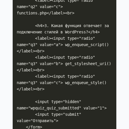
        <label><input type="radio" 
name="q2" value="c"> 
functions.php</label><br>

        <h4>3. Какая функция отвечает за 
подключение стилей в WordPress?</h4>

        <label><input type="radio" 
name="q3" value="a"> wp_enqueue_script()
</label><br>

        <label><input type="radio" 
name="q3" value="b"> get_stylesheet_uri()
</label><br>

        <label><input type="radio" 
name="q3" value="c"> wp_enqueue_style()
</label><br>

        <input type="hidden" 
name="wpquiz_quiz_submitted" value="1">

        <input type="submit" 
value="Отправить">

    </form>
