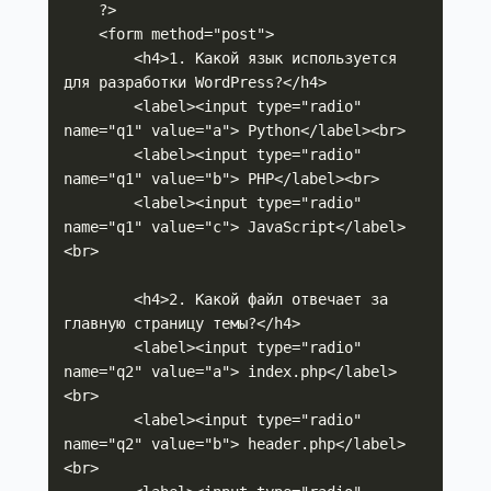
    ?>

    <form method="post">

        <h4>1. Какой язык используется 
для разработки WordPress?</h4>

        <label><input type="radio" 
name="q1" value="a"> Python</label><br>

        <label><input type="radio" 
name="q1" value="b"> PHP</label><br>

        <label><input type="radio" 
name="q1" value="c"> JavaScript</label>
<br>

        <h4>2. Какой файл отвечает за 
главную страницу темы?</h4>

        <label><input type="radio" 
name="q2" value="a"> index.php</label>
<br>

        <label><input type="radio" 
name="q2" value="b"> header.php</label>
<br>
