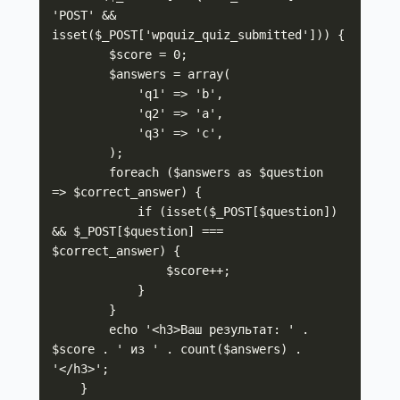
'POST' && 
isset($_POST['wpquiz_quiz_submitted'])) {

        $score = 0;

        $answers = array(

            'q1' => 'b',

            'q2' => 'a',

            'q3' => 'c',

        );

        foreach ($answers as $question 
=> $correct_answer) {

            if (isset($_POST[$question]) 
&& $_POST[$question] === 
$correct_answer) {

                $score++;

            }

        }

        echo '<h3>Ваш результат: ' . 
$score . ' из ' . count($answers) . 
'</h3>';

    }
