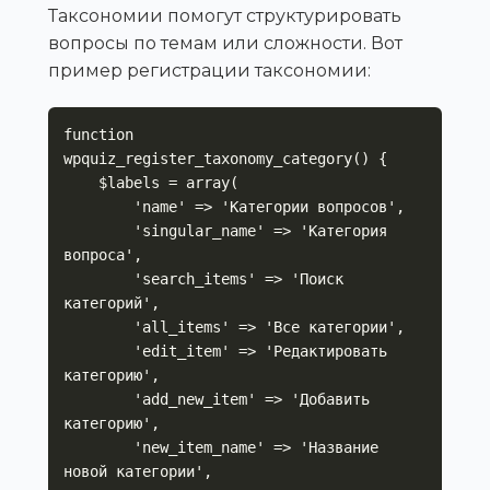
Таксономии помогут структурировать
вопросы по темам или сложности. Вот
пример регистрации таксономии:
function 
wpquiz_register_taxonomy_category() {

    $labels = array(

        'name' => 'Категории вопросов',

        'singular_name' => 'Категория 
вопроса',

        'search_items' => 'Поиск 
категорий',

        'all_items' => 'Все категории',

        'edit_item' => 'Редактировать 
категорию',

        'add_new_item' => 'Добавить 
категорию',

        'new_item_name' => 'Название 
новой категории',
