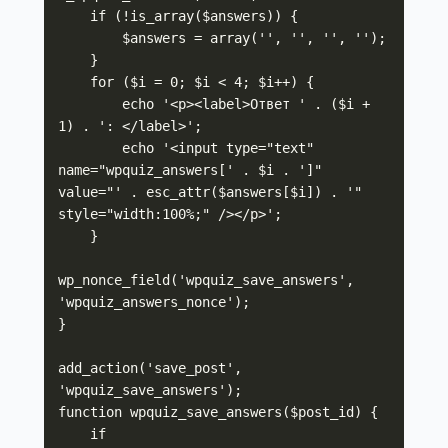
    if (!is_array($answers)) {

        $answers = array('', '', '', '');

    }

    for ($i = 0; $i < 4; $i++) {

        echo '<p><label>Ответ ' . ($i + 
1) . ': </label>';

        echo '<input type="text" 
name="wpquiz_answers[' . $i . ']" 
value="' . esc_attr($answers[$i]) . '" 
style="width:100%;" /></p>';

    }

wp_nonce_field('wpquiz_save_answers', 
'wpquiz_answers_nonce');

}

add_action('save_post', 
'wpquiz_save_answers');

function wpquiz_save_answers($post_id) {

    if 