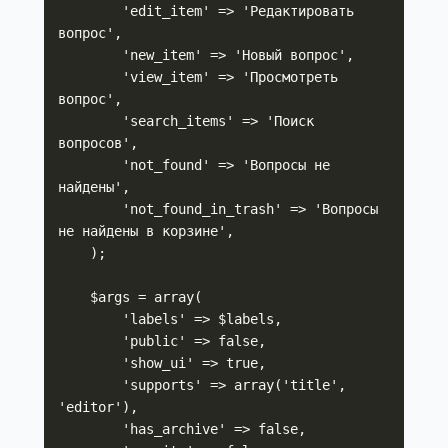
        'edit_item' => 'Редактировать 
вопрос',

        'new_item' => 'Новый вопрос',

        'view_item' => 'Просмотреть 
вопрос',

        'search_items' => 'Поиск 
вопросов',

        'not_found' => 'Вопросы не 
найдены',

        'not_found_in_trash' => 'Вопросы 
не найдены в корзине',

    );

    $args = array(

        'labels' => $labels,

        'public' => false,

        'show_ui' => true,

        'supports' => array('title', 
'editor'),

        'has_archive' => false,
