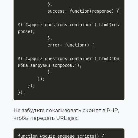
            },

            success: function(response) {

$('#wpquiz_questions_container').html(res
ponse);

            },

            error: function() {

$('#wpquiz_questions_container').html('Ош
ибка загрузки вопросов.');

            }

        });

    });

});
Не забудьте локализовать скрипт в PHP,
чтобы передать URL ajax:
function wpquiz_enqueue_scripts() {
