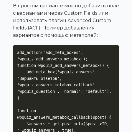
В простом варианте можно добавить поле
с вариантами через Custom Fields или
использовать плагин Advanced Custom
Fields (ACF). Пример добавления
вариантов с помощью метаполей:
add_action('add_meta_boxes', 
'wpquiz_add_answers_metabox');

function wpquiz_add_answers_metabox() {

    add_meta_box('wpquiz_answers', 
'Варианты ответов', 
'wpquiz_answers_metabox_callback', 
'wpquiz_question', 'normal', 'default');

}

function 
wpquiz_answers_metabox_callback($post) {

    $answers = get_post_meta($post->ID, 
'_wpquiz_answers', true);
