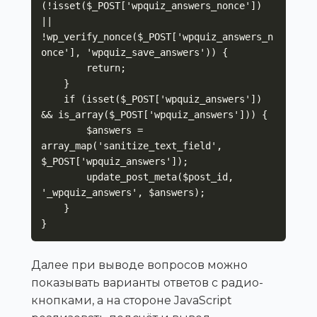
(!isset($_POST['wpquiz_answers_nonce']) 
|| 
!wp_verify_nonce($_POST['wpquiz_answers_n
once'], 'wpquiz_save_answers')) {

        return;

    }

    if (isset($_POST['wpquiz_answers']) 
&& is_array($_POST['wpquiz_answers'])) {

        $answers = 
array_map('sanitize_text_field', 
$_POST['wpquiz_answers']);

        update_post_meta($post_id, 
'_wpquiz_answers', $answers);

    }

}
Далее при выводе вопросов можно
показывать варианты ответов с радио-
кнопками, а на стороне JavaScript