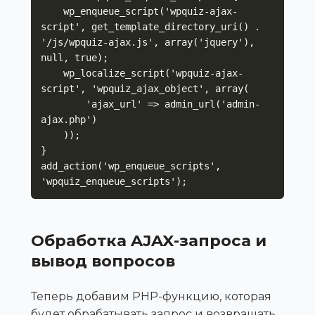
    wp_enqueue_script('wpquiz-ajax-
script', get_template_directory_uri() . 
'/js/wpquiz-ajax.js', array('jquery'), 
null, true);

    wp_localize_script('wpquiz-ajax-
script', 'wpquiz_ajax_object', array(

        'ajax_url' => admin_url('admin-
ajax.php')

    ));

}

add_action('wp_enqueue_scripts', 
'wpquiz_enqueue_scripts');
Обработка AJAX-запроса и
вывод вопросов
Теперь добавим PHP-функцию, которая
будет обрабатывать запрос и возвращать