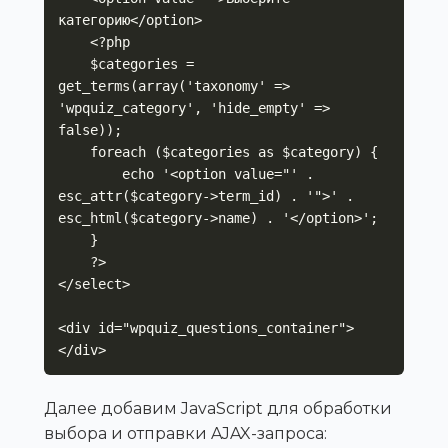
категорию</option>

    <?php

    $categories = 
get_terms(array('taxonomy' => 
'wpquiz_category', 'hide_empty' => 
false));

    foreach ($categories as $category) {

        echo '<option value="' . 
esc_attr($category->term_id) . '">' . 
esc_html($category->name) . '</option>';

    }

    ?>

</select>

<div id="wpquiz_questions_container">
</div>
Далее добавим JavaScript для обработки
выбора и отправки AJAX-запроса: