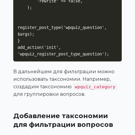
        'rewrite' => false,

    );

register_post_type('wpquiz_question', 
$args);

}

add_action('init', 
'wpquiz_register_post_type_question');
В дальнейшем для фильтрации можно
использовать таксономии. Например,
создадим таксономию
wpquiz_category
для группировки вопросов.
Добавление таксономии
для фильтрации вопросов