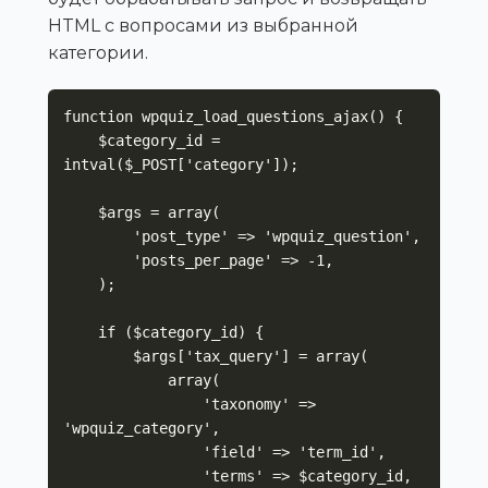
HTML с вопросами из выбранной
категории.
function wpquiz_load_questions_ajax() {

    $category_id = 
intval($_POST['category']);

    $args = array(

        'post_type' => 'wpquiz_question',

        'posts_per_page' => -1,

    );

    if ($category_id) {

        $args['tax_query'] = array(

            array(

                'taxonomy' => 
'wpquiz_category',

                'field' => 'term_id',

                'terms' => $category_id,
