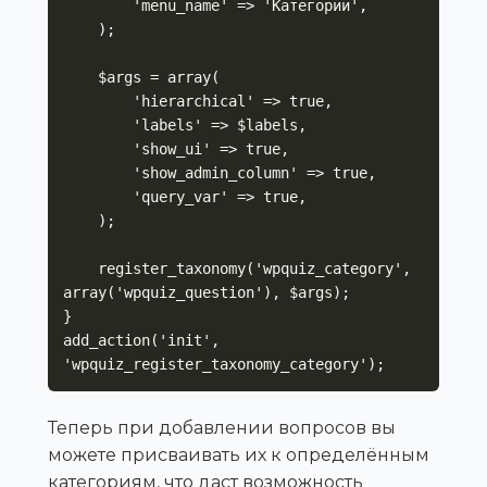
        'menu_name' => 'Категории',

    );

    $args = array(

        'hierarchical' => true,

        'labels' => $labels,

        'show_ui' => true,

        'show_admin_column' => true,

        'query_var' => true,

    );

    register_taxonomy('wpquiz_category', 
array('wpquiz_question'), $args);

}

add_action('init', 
'wpquiz_register_taxonomy_category');
Теперь при добавлении вопросов вы
можете присваивать их к определённым
категориям, что даст возможность