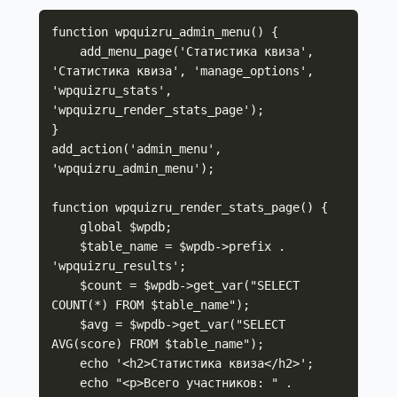
function wpquizru_admin_menu() {

    add_menu_page('Статистика квиза', 
'Статистика квиза', 'manage_options', 
'wpquizru_stats', 
'wpquizru_render_stats_page');

}

add_action('admin_menu', 
'wpquizru_admin_menu');

function wpquizru_render_stats_page() {

    global $wpdb;

    $table_name = $wpdb->prefix . 
'wpquizru_results';

    $count = $wpdb->get_var("SELECT 
COUNT(*) FROM $table_name");

    $avg = $wpdb->get_var("SELECT 
AVG(score) FROM $table_name");

    echo '<h2>Статистика квиза</h2>';

    echo "<p>Всего участников: " . 