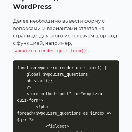
WordPress
Далее необходимо вывести форму с
вопросами и вариантами ответов на
странице. Для этого используем шорткод
с функцией, например,
.
wpquizru_render_quiz_form()
function wpquizru_render_quiz_form() {

    global $wpquizru_questions;

    ob_start();

    ?>

    <form method="post" id="wpquizru-
quiz-form">

        <?php 
foreach($wpquizru_questions as $index => 
$q): ?>

            <fieldset>
