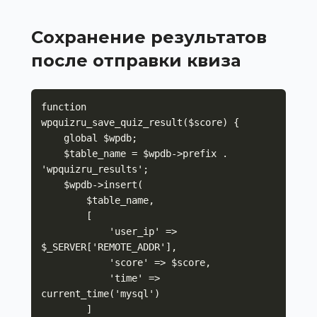
Сохранение результатов
после отправки квиза
function 
wpquizru_save_quiz_result($score) {

    global $wpdb;

    $table_name = $wpdb->prefix . 
'wpquizru_results';

    $wpdb->insert(

        $table_name,

        [

            'user_ip' => 
$_SERVER['REMOTE_ADDR'],

            'score' => $score,

            'time' => 
current_time('mysql')

        ]
