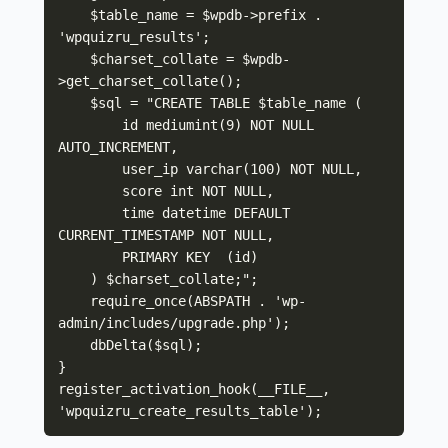
    $table_name = $wpdb->prefix . 
'wpquizru_results';

    $charset_collate = $wpdb-
>get_charset_collate();

    $sql = "CREATE TABLE $table_name (

        id mediumint(9) NOT NULL 
AUTO_INCREMENT,

        user_ip varchar(100) NOT NULL,

        score int NOT NULL,

        time datetime DEFAULT 
CURRENT_TIMESTAMP NOT NULL,

        PRIMARY KEY  (id)

    ) $charset_collate;";

    require_once(ABSPATH . 'wp-
admin/includes/upgrade.php');

    dbDelta($sql);

}

register_activation_hook(__FILE__, 
'wpquizru_create_results_table');