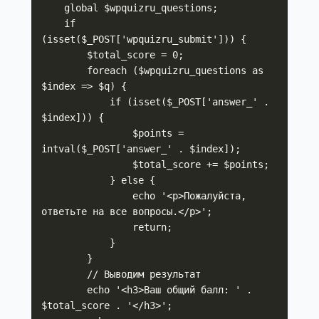
    global $wpquizru_questions;

    if 
(isset($_POST['wpquizru_submit'])) {

        $total_score = 0;

        foreach ($wpquizru_questions as 
$index => $q) {

            if (isset($_POST['answer_' . 
$index])) {

                $points = 
intval($_POST['answer_' . $index]);

                $total_score += $points;

            } else {

                echo '<p>Пожалуйста, 
ответьте на все вопросы.</p>';

                return;

            }

        }

        // Выводим результат

        echo '<h3>Ваш общий балл: ' . 
$total_score . '</h3>';
