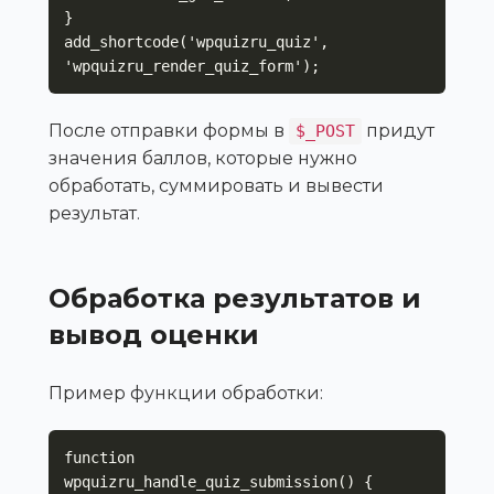
}

add_shortcode('wpquizru_quiz', 
'wpquizru_render_quiz_form');
После отправки формы в
придут
$_POST
значения баллов, которые нужно
обработать, суммировать и вывести
результат.
Обработка результатов и
вывод оценки
Пример функции обработки:
function 
wpquizru_handle_quiz_submission() {
