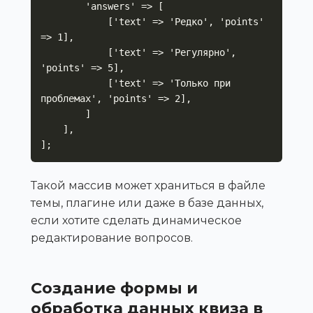
        'answers' => [

            ['text' => 'Редко', 'points' 
=> 1],

            ['text' => 'Регулярно', 
'points' => 5],

            ['text' => 'Только при 
проблемах', 'points' => 2],

        ]

    ],

];
Такой массив может храниться в файле
темы, плагине или даже в базе данных,
если хотите сделать динамическое
редактирование вопросов.
Создание формы и
обработка данных квиза в