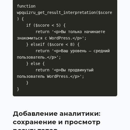
function 
wpquizru_get_result_interpretation($score
) {

    if ($score < 5) {

        return '<p>Вы только начинаете 
знакомиться с WordPress.</p>';

    } elseif ($score < 8) {

        return '<p>Ваш уровень — средний 
пользователь.</p>';

    } else {

        return '<p>Вы продвинутый 
пользователь WordPress.</p>';

    }

}
Добавление аналитики:
сохранение и просмотр