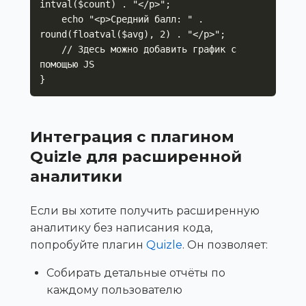
intval($count) . "</p>";

    echo "<p>Средний балл: " . 
round(floatval($avg), 2) . "</p>";

    // Здесь можно добавить график с 
помощью JS

}
Интеграция с плагином
Quizle для расширенной
аналитики
Если вы хотите получить расширенную
аналитику без написания кода,
попробуйте плагин
Quizle
. Он позволяет:
Собирать детальные отчёты по
каждому пользователю