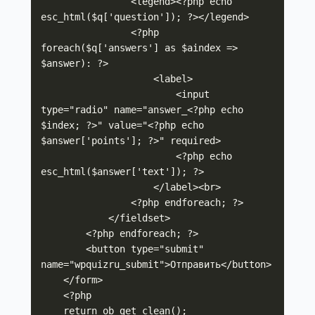
                <legend><?php echo 
esc_html($q['question']); ?></legend>

                <?php 
foreach($q['answers'] as $aindex => 
$answer): ?>

                    <label>

                        <input 
type="radio" name="answer_<?php echo 
$index; ?>" value="<?php echo 
$answer['points']; ?>" required>

                        <?php echo 
esc_html($answer['text']); ?>

                    </label><br>

                <?php endforeach; ?>

            </fieldset>

        <?php endforeach; ?>

        <button type="submit" 
name="wpquizru_submit">Отправить</button>

    </form>

    <?php

    return ob_get_clean();
