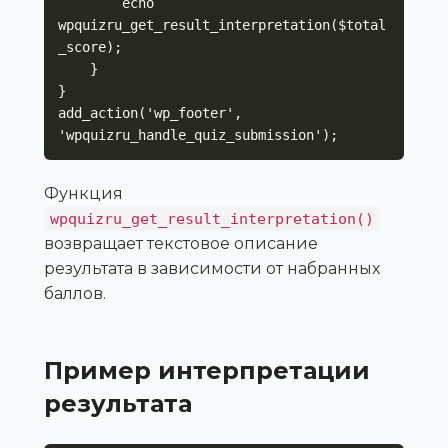
        echo 
wpquizru_get_result_interpretation($total
_score);

    }

}

add_action('wp_footer', 
'wpquizru_handle_quiz_submission');
Функция
wpquizru_get_result_interpretation()
возвращает текстовое описание
результата в зависимости от набранных
баллов.
Пример интерпретации
результата