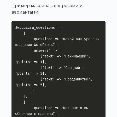
Пример массива с вопросами и
вариантами:
$wpquizru_questions = [

    [

        'question' => 'Какой ваш уровень 
владения WordPress?',

        'answers' => [

            ['text' => 'Начинающий', 
'points' => 1],

            ['text' => 'Средний', 
'points' => 3],

            ['text' => 'Продвинутый', 
'points' => 5],

        ]

    ],

    [

        'question' => 'Как часто вы 
обновляете плагины?',
