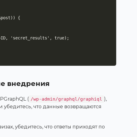
ле внедрения
WPGraphQL (
),
/wp-admin/graphql/graphiql
 убедитесь, что данные возвращаются
изах, убедитесь, что ответы приходят по