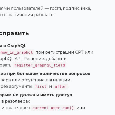
лями пользователей — гостя, подписчика,
то ограничения работают.
исправить
я в GraphQL
при регистрации CPT или
show_in_graphql
aphQL API. Решение: добавить
овать
.
register_graphql_field
сив при большом количестве вопросов
ера или отсутствие пагинации.
ерез аргументы
и
.
first
after
торым не должны иметь доступ
 в резолверах.
 и прав через
или
current_user_can()