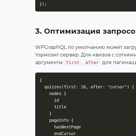
});
3. Оптимизация запросо
WPGraphQL по умолчанию может загру
тормозит сервер. Для квизов с сотням
аргументы
,
для пагинац
first
after
{

  quizzes(first: 10, after: "cursor") {

    nodes {

      id

      title

    }

    pageInfo {

      hasNextPage

      endCursor
