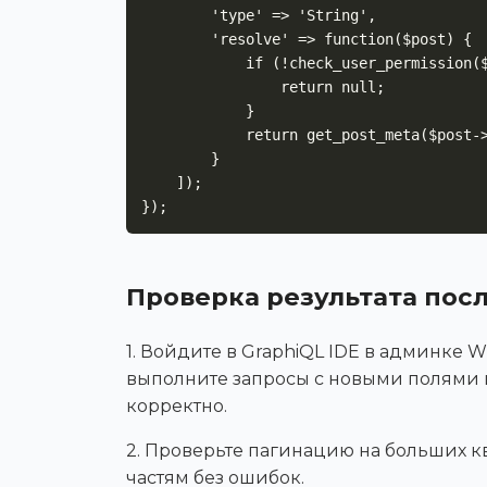
        'type' => 'String',

        'resolve' => function($post) {

            if (!check_user_permission($post)) {

                return null;

            }

            return get_post_meta($post->ID, 'secret_results', true);

        }

    ]);

});
Проверка результата пос
1. Войдите в GraphiQL IDE в админке 
выполните запросы с новыми полями и
корректно.
2. Проверьте пагинацию на больших кв
частям без ошибок.