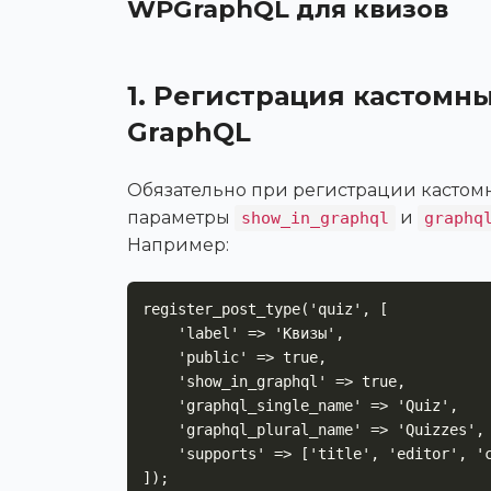
WPGraphQL для квизов
1. Регистрация кастомн
GraphQL
Обязательно при регистрации кастомн
параметры
и
show_in_graphql
graphq
Например:
register_post_type('quiz', [

    'label' => 'Квизы',

    'public' => true,

    'show_in_graphql' => true,

    'graphql_single_name' => 'Quiz',

    'graphql_plural_name' => 'Quizzes',

    'supports' => ['title', 'editor', 'custom-fields']

]);