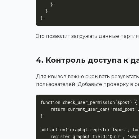
    }

  }

}
Это позволит загружать данные парти
4. Контроль доступа к 
Для квизов важно скрывать результат
пользователей. Добавьте проверку в р
function check_user_permission($post) {

    return current_user_can('read_post', $post->ID);

}

add_action('graphql_register_types', fun
    register_graphql_field('Quiz', 'secretResults', [
