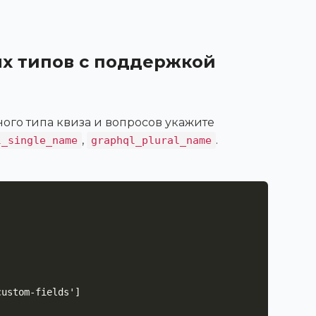
ых типов с поддержкой
ого типа квиза и вопросов укажите
,
.
l_single_name
graphql_plural_name