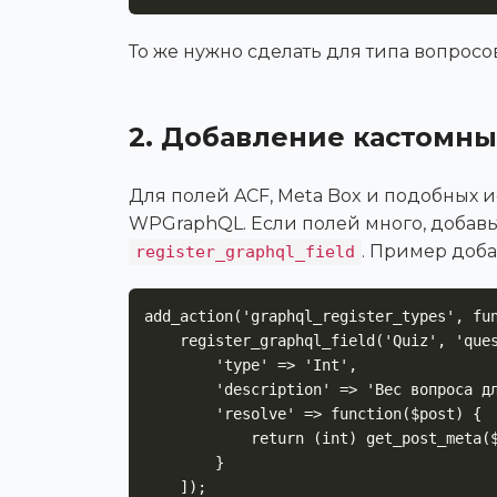
То же нужно сделать для типа вопросов
2. Добавление кастомны
Для полей ACF, Meta Box и подобных
WPGraphQL. Если полей много, добавь
. Пример доба
register_graphql_field
add_action('graphql_register_types', fun
    register_graphql_field('Quiz', 'questionWeight', [

        'type' => 'Int',

        'description' => 'Вес вопроса для подсчёта результатов квиза',

        'resolve' => function($post) {

            return (int) get_post_meta($post->ID, 'question_weight', true);

        }

    ]);
