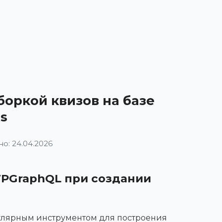
оркой квизов на базе
s
о: 24.04.2026
WPGraphQL при создании
улярным инструментом для построения