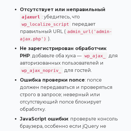
Отсутствует или неправильный
: убедитесь, что
ajaxurl
передает
wp_localize_script
правильный URL (
admin_url('admin-
).
ajax.php')
Не зарегистрирован обработчик
PHP
: добавьте оба хука —
для
wp_ajax_
авторизованных пользователей и
для гостей.
wp_ajax_nopriv_
Ошибка проверки nonce
: nonce
должен передаваться и проверяться
строго в запросе; неверный или
отсутствующий nonce блокирует
обработку.
JavaScript ошибки
: проверьте консоль
браузера, особенно если jQuery не