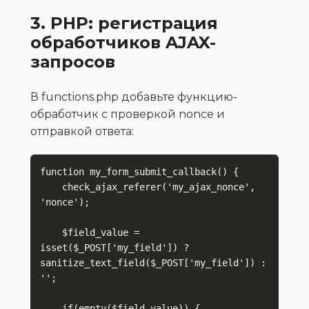
3. PHP: регистрация
обработчиков AJAX-
запросов
В functions.php добавьте функцию-
обработчик с проверкой nonce и
отправкой ответа:
function my_form_submit_callback() {

    check_ajax_referer('my_ajax_nonce', 
'nonce');

    $field_value = 
isset($_POST['my_field']) ? 
sanitize_text_field($_POST['my_field']) : 
'';

    if(empty($field_value)) {
