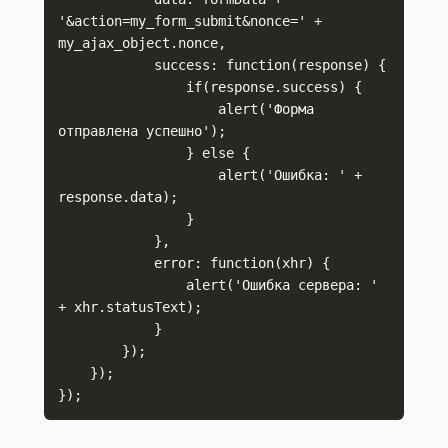
'&action=my_form_submit&nonce=' + 
my_ajax_object.nonce,

            success: function(response) {

                if(response.success) {

                    alert('Форма 
отправлена успешно');

                } else {

                    alert('Ошибка: ' + 
response.data);

                }

            },

            error: function(xhr) {

                alert('Ошибка сервера: ' 
+ xhr.statusText);

            }

        });

    });

});