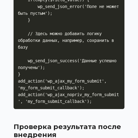
        wp_send_json_error('Поле не может 
быть пустым');

    }

    // Здесь можно добавить логику 
обработки данных, например, сохранить в 
базу

    wp_send_json_success('Данные успешно 
получены');

}

add_action('wp_ajax_my_form_submit', 
'my_form_submit_callback');

add_action('wp_ajax_nopriv_my_form_submit
', 'my_form_submit_callback');
Проверка результата после
внедрения