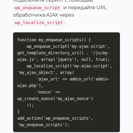
подключите скрипт с помощью
и передайте URL
wp_enqueue_script
обработчика AJAX через
:
wp_localize_script
function my_enqueue_scripts() {

    wp_enqueue_script('my-ajax-script', 
get_template_directory_uri() . '/js/my-
ajax.js', array('jquery'), null, true);

    wp_localize_script('my-ajax-script', 
'my_ajax_object', array(

        'ajax_url' => admin_url('admin-
ajax.php'),

        'nonce' => 
wp_create_nonce('my_ajax_nonce')

    ));

}

add_action('wp_enqueue_scripts', 
'my_enqueue_scripts');