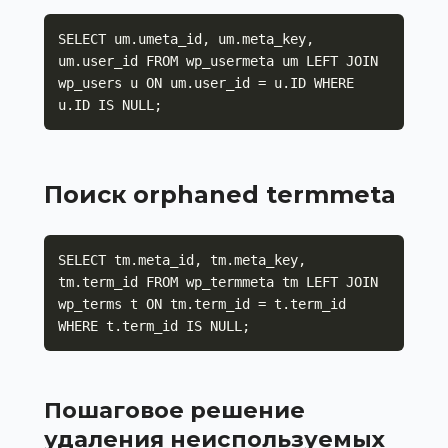
SELECT um.umeta_id, um.meta_key, 
um.user_id FROM wp_usermeta um LEFT JOIN 
wp_users u ON um.user_id = u.ID WHERE 
u.ID IS NULL;
Поиск orphaned termmeta
SELECT tm.meta_id, tm.meta_key, 
tm.term_id FROM wp_termmeta tm LEFT JOIN 
wp_terms t ON tm.term_id = t.term_id 
WHERE t.term_id IS NULL;
Пошаговое решение
удаления неиспользуемых